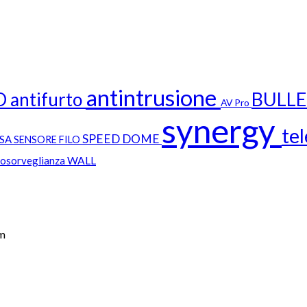
antintrusione
BULL
D
antifurto
AV Pro
synergy
te
SPEED DOME
SSA
SENSORE FILO
eosorveglianza
WALL
cm