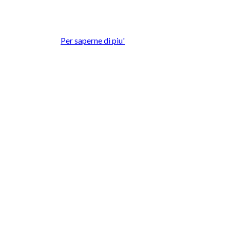
sperienza d'uso.
ilizzo dei cookie.
Per saperne di piu'