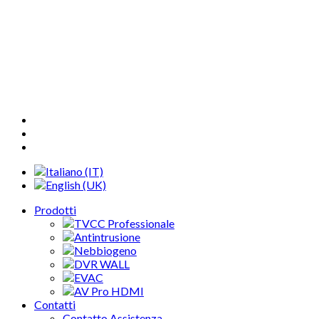
Questo sito utilizza cookie propri o di ter
Continuando la navigazione nel presente sito, facendo click su uno
OK
Prodotti
TVCC Professionale
Antintrusione
Nebbiogeno
DVR WALL
EVAC
AV Pro HDMI
Contatti
Contatto Assistenza