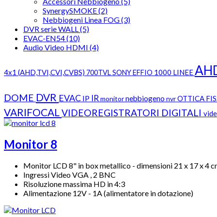
Accessori Nebbiogeno (5)
SynergySMOKE (2)
Nebbiogeni Linea FOG (3)
DVR serie WALL (5)
EVAC-EN54 (10)
Audio Video HDMI (4)
AH
4x1 (AHD,TVI,CVI,CVBS)
1000 LINEE
700TVL SONY EFFIO
DVR
DOME
EVAC
IR
IP
nebbiogeno
OTTICA FI
monitor
nvr
VARIFOCAL
VIDEOREGISTRATORI DIGITALI
vid
Monitor 8
Monitor LCD 8" in box metallico - dimensioni 21 x 17 x 4 
Ingressi Video VGA , 2 BNC
Risoluzione massima HD in 4:3
Alimentazione 12V - 1A (alimentatore in dotazione)