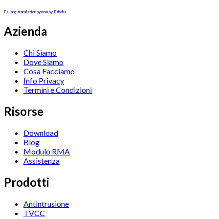
FaLang translation system by Faboba
Azienda
Chi Siamo
Dove Siamo
Cosa Facciamo
Info Privacy
Termini e Condizioni
Risorse
Download
Blog
Modulo RMA
Assistenza
Prodotti
Antintrusione
TVCC