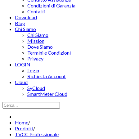
Condizioni di Garanzia
Contatti
Download
Blog
Chi Siamo
Chi Siamo
Mission
Dove Siamo
Termini e Condizioni
Privacy
LOGIN
Login
Richiesta Account
Cloud
SyCloud
SmartMeter Cloud
Home
/
Prodotti
/
TVCC Professionale