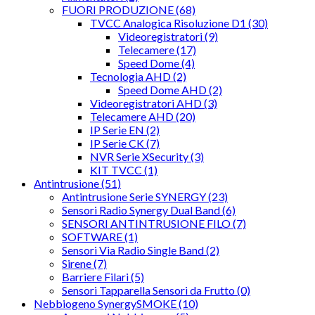
FUORI PRODUZIONE (68)
TVCC Analogica Risoluzione D1 (30)
Videoregistratori (9)
Telecamere (17)
Speed Dome (4)
Tecnologia AHD (2)
Speed Dome AHD (2)
Videoregistratori AHD (3)
Telecamere AHD (20)
IP Serie EN (2)
IP Serie CK (7)
NVR Serie XSecurity (3)
KIT TVCC (1)
Antintrusione (51)
Antintrusione Serie SYNERGY (23)
Sensori Radio Synergy Dual Band (6)
SENSORI ANTINTRUSIONE FILO (7)
SOFTWARE (1)
Sensori Via Radio Single Band (2)
Sirene (7)
Barriere Filari (5)
Sensori Tapparella Sensori da Frutto (0)
Nebbiogeno SynergySMOKE (10)