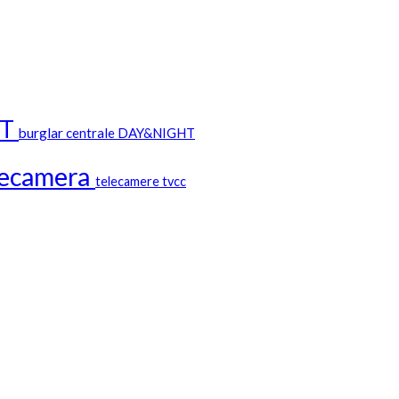
ET
burglar
centrale
DAY&NIGHT
lecamera
telecamere
tvcc