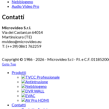
Nebbiogeno
Audio Video Pro
Contatti
Microvideo S.r.l.
Via dei Castani,sn 64014
Martinsicuro (TE)
mvideo@microvideo.eu
T: (++39) 0861 762259
Copyright © 1986 - 2026 - Microvideo S.r.l - P.I. e C.F. 0118
Goto Top
Prodotti
TVCC Professionale
Antintrusione
Nebbiogeno
DVR WALL
EVAC
AV Pro HDMI
Contatti