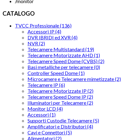
/
monitor
CATALOGO
TVCC Professionale (136)
Accessori IP (4)
DVR IBRIDI ed XVR (4)
NVR (2)
Telecamere Multistandard (19)
Telecamere Motorizzate AHD (1)
Telecamere Speed Dome (CVBS) (2)
Basi metalliche per telecamere (0)
Controller Speed Dome (1)
Microcamere e Telecamere mimetizzate (2)
Telecamere IP (6)
Telecamere Motorizzate IP (2)
Telecamere Speed Dome IP (2)
Illuminatori per Telecamere (2)
Monitor LCD (4)
Accessori (1)
Supporti Custodie Telecamere (5)
Amplificatori e Distributori (4)
Cavi e Connettori (5)
Alimentatori (2)