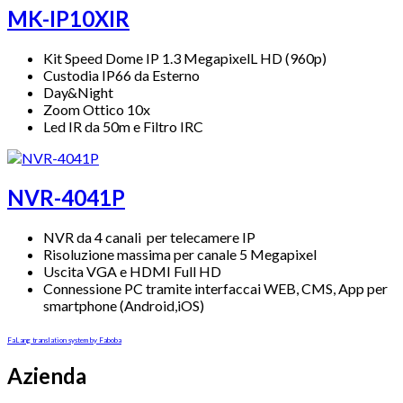
MK-IP10XIR
Kit Speed Dome IP 1.3 MegapixelL HD (960p)
Custodia IP66 da Esterno
Day&Night
Zoom Ottico 10x
Led IR da 50m e Filtro IRC
NVR-4041P
NVR da 4 canali per telecamere IP
Risoluzione massima per canale 5 Megapixel
Uscita VGA e HDMI Full HD
Connessione PC tramite interfaccai WEB, CMS, App per
smartphone (Android,iOS)
FaLang translation system by Faboba
Azienda