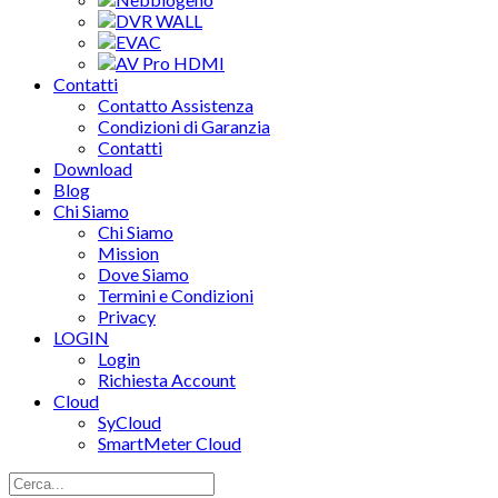
DVR WALL
EVAC
AV Pro HDMI
Contatti
Contatto Assistenza
Condizioni di Garanzia
Contatti
Download
Blog
Chi Siamo
Chi Siamo
Mission
Dove Siamo
Termini e Condizioni
Privacy
LOGIN
Login
Richiesta Account
Cloud
SyCloud
SmartMeter Cloud