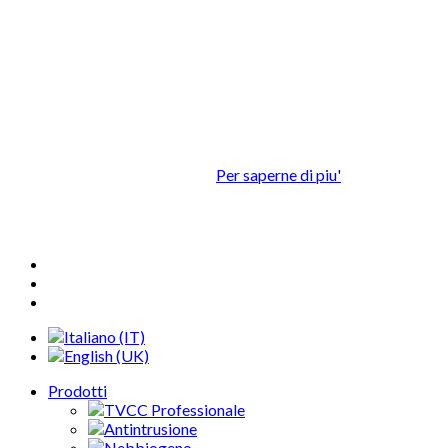
Questo sito utilizza cookie propri o di
terze parti al fine di assicurare la
migliore esperienza d'uso.
Continuando la navigazione nel presente sito, facendo click su
uno o più elementi o scrollando i contenuti della pagina,
accettate l'utilizzo dei cookie.
Per saperne di piu'
OK
Prodotti
TVCC Professionale
Antintrusione
Nebbiogeno