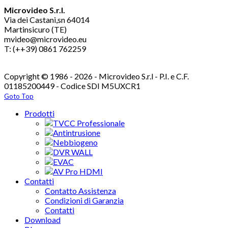
Microvideo S.r.l.
Via dei Castani,sn 64014
Martinsicuro (TE)
mvideo@microvideo.eu
T: (++39) 0861 762259
Copyright © 1986 - 2026 - Microvideo S.r.l - P.I. e C.F.
01185200449 - Codice SDI M5UXCR1
Goto Top
Prodotti
TVCC Professionale
Antintrusione
Nebbiogeno
DVR WALL
EVAC
AV Pro HDMI
Contatti
Contatto Assistenza
Condizioni di Garanzia
Contatti
Download