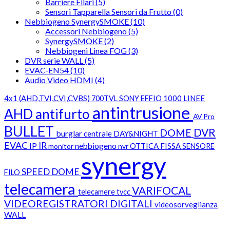
Barriere Filari (5)
Sensori Tapparella Sensori da Frutto (0)
Nebbiogeno SynergySMOKE (10)
Accessori Nebbiogeno (5)
SynergySMOKE (2)
Nebbiogeni Linea FOG (3)
DVR serie WALL (5)
EVAC-EN54 (10)
Audio Video HDMI (4)
4x1 (AHD,TVI,CVI,CVBS)
1000 LINEE
700TVL SONY EFFIO
antintrusione
AHD
antifurto
AV Pro
BULLET
DVR
DOME
burglar
centrale
DAY&NIGHT
EVAC
IR
IP
nebbiogeno
OTTICA FISSA
monitor
nvr
SENSORE
synergy
SPEED DOME
FILO
telecamera
VARIFOCAL
telecamere
tvcc
VIDEOREGISTRATORI DIGITALI
videosorveglianza
WALL