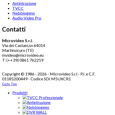
Antintrusione
TVCC
Nebbiogeno
Audio Video Pro
Contatti
Microvideo S.r.l.
Via dei Castani,sn 64014
Martinsicuro (TE)
mvideo@microvideo.eu
T: (++39) 0861 762259
Copyright © 1986 - 2026 - Microvideo S.r.l - P.I. e C.F.
01185200449 - Codice SDI M5UXCR1
Goto Top
Prodotti
TVCC Professionale
Antintrusione
Nebbiogeno
DVR WALL