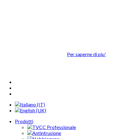
Questo sito utilizza cookie propri o di
terze parti al fine di assicurare la
migliore esperienza d'uso.
Continuando la navigazione nel presente sito, facendo click su
uno o più elementi o scrollando i contenuti della pagina,
accettate l'utilizzo dei cookie.
Per saperne di piu'
OK
Prodotti
TVCC Professionale
Antintrusione
Nebbiogeno