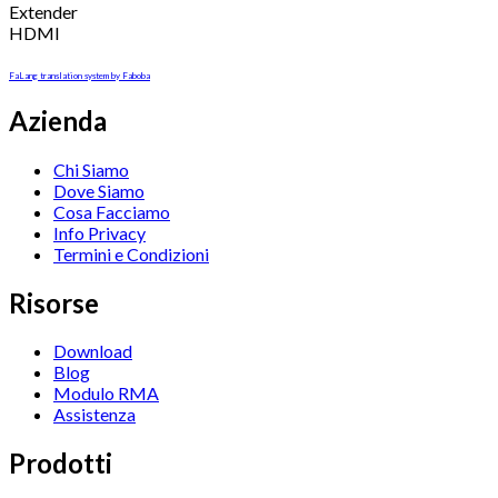
Extender
HDMI
FaLang translation system by Faboba
Azienda
Chi Siamo
Dove Siamo
Cosa Facciamo
Info Privacy
Termini e Condizioni
Risorse
Download
Blog
Modulo RMA
Assistenza
Prodotti