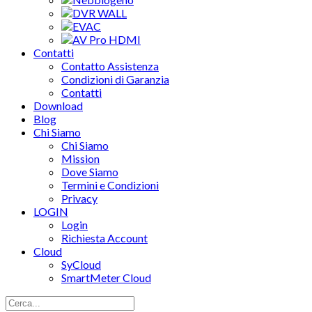
DVR WALL
EVAC
AV Pro HDMI
Contatti
Contatto Assistenza
Condizioni di Garanzia
Contatti
Download
Blog
Chi Siamo
Chi Siamo
Mission
Dove Siamo
Termini e Condizioni
Privacy
LOGIN
Login
Richiesta Account
Cloud
SyCloud
SmartMeter Cloud