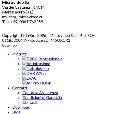
Microvideo S.r.l.
Via dei Castani,sn 64014
Martinsicuro (TE)
mvideo@microvideo.eu
T: (++39) 0861 762259
Copyright © 1986 - 2026 - Microvideo S.r.l - P.I. e C.F.
01185200449 - Codice SDI M5UXCR1
Goto Top
Prodotti
TVCC Professionale
Antintrusione
Nebbiogeno
DVR WALL
EVAC
AV Pro HDMI
Contatti
Contatto Assistenza
Condizioni di Garanzia
Contatti
Download
Blog