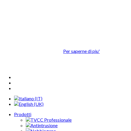
Questo sito utilizza cookie propri o di
terze parti al fine di assicurare la
migliore esperienza d'uso.
Continuando la navigazione nel presente sito, facendo click su
uno o più elementi o scrollando i contenuti della pagina,
accettate l'utilizzo dei cookie.
Per saperne di piu'
OK
Prodotti
TVCC Professionale
Antintrusione
Nebbiogeno