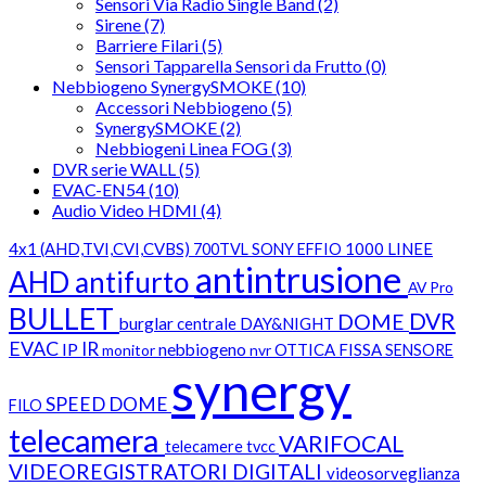
Sensori Via Radio Single Band (2)
Sirene (7)
Barriere Filari (5)
Sensori Tapparella Sensori da Frutto (0)
Nebbiogeno SynergySMOKE (10)
Accessori Nebbiogeno (5)
SynergySMOKE (2)
Nebbiogeni Linea FOG (3)
DVR serie WALL (5)
EVAC-EN54 (10)
Audio Video HDMI (4)
4x1 (AHD,TVI,CVI,CVBS)
1000 LINEE
700TVL SONY EFFIO
antintrusione
AHD
antifurto
AV Pro
BULLET
DVR
DOME
burglar
centrale
DAY&NIGHT
EVAC
IR
IP
nebbiogeno
OTTICA FISSA
monitor
nvr
SENSORE
synergy
SPEED DOME
FILO
telecamera
VARIFOCAL
telecamere
tvcc
VIDEOREGISTRATORI DIGITALI
videosorveglianza