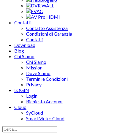
DVR WALL
EVAC
AV Pro HDMI
Contatti
Contatto Assistenza
Condizioni di Garanzia
Contatti
Download
Blog
Chi Siamo
Chi Siamo
Mission
Dove Siamo
Termini e Condizioni
Privacy
LOGIN
Login
Richiesta Account
Cloud
SyCloud
SmartMeter Cloud